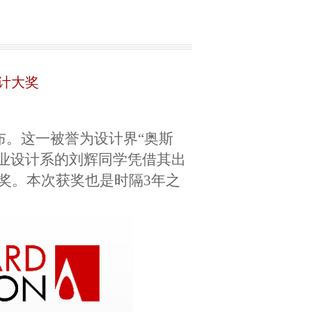
设计大奖
：
布
。
这一被誉为设计界“奥斯
业设计系的刘辉同学凭借其出
奖。本次获奖也是
时隔3年
之