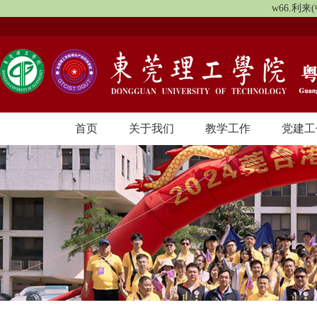
w66.利
首页
关于我们
教学工作
党建工