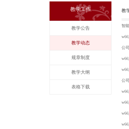
教学工作
教
智
教学公告
w6
教学动态
​公
规章制度
​w
​
教学大纲
公
表格下载
​w
​w
​w
​w