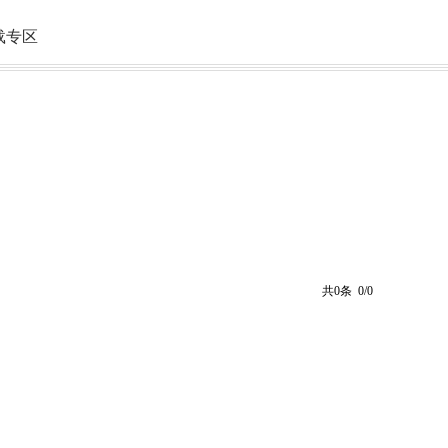
载专区
共0条 0/0