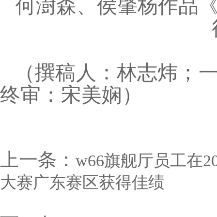
何澍森、侯肇杨作品
（撰稿人：林志炜；
终审：宋美娴）
上一条：
​w66旗舰厅员工在
大赛广东赛区获得佳绩