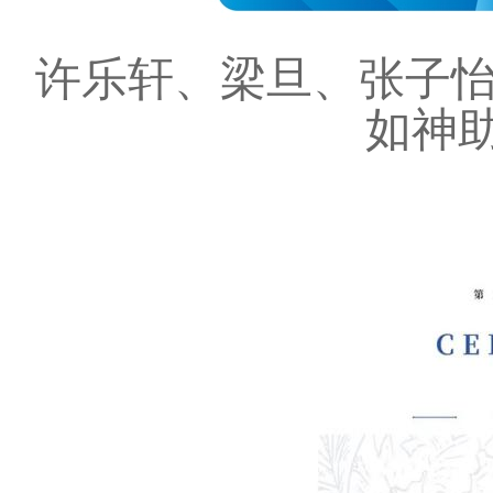
许乐轩、梁旦、张子
如神