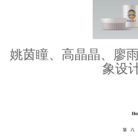
姚茵瞳、高晶晶、廖
象设